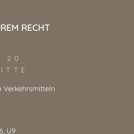
HREM RECHT
 20
MITTE
n Verkehrsmitteln
6, U9