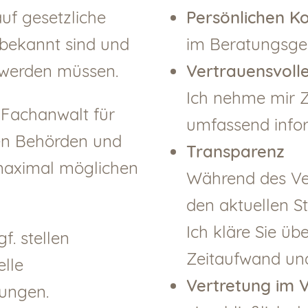
auf gesetzliche
Persönlichen K
bekannt sind und
im Beratungsges
n werden müssen.
Vertrauensvol
Ich nehme mir Zei
 Fachanwalt für
umfassend inform
en Behörden und
Transparenz
 maximal möglichen
Während des Ve
den aktuellen St
Ich kläre Sie üb
f. stellen
Zeitaufwand und
elle
Vertretung im 
zungen.