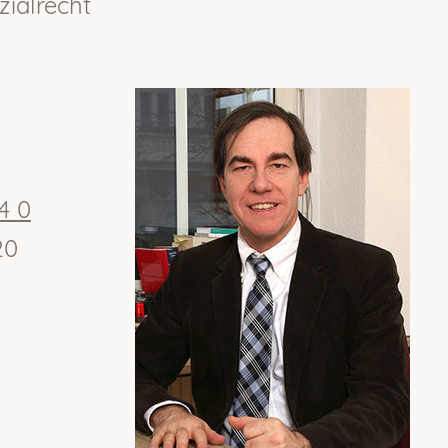
zialrecht
4 0
20